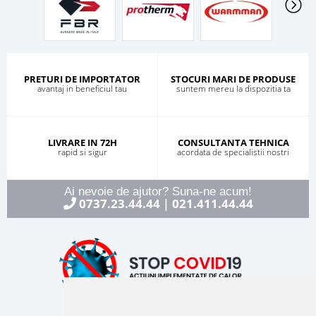
PRETURI DE IMPORTATOR
STOCURI MARI DE PRODUSE
avantaj in beneficiul tau
suntem mereu la dispozitia ta
LIVRARE IN 72H
CONSULTANTA TEHNICA
rapid si sigur
acordata de specialistii nostri
Ai nevoie de ajutor? Suna-ne acum!
0737.23.44.44
021.411.44.44
|