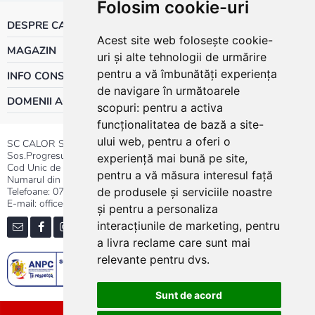
Folosim cookie-uri
DESPRE CALOR
Acest site web folosește cookie-
MAGAZIN
uri și alte tehnologii de urmărire
pentru a vă îmbunătăți experiența
INFO CONSUMATOR
de navigare în următoarele
DOMENII ACTIVITATE
scopuri:
pentru a activa
funcționalitatea de bază a site-
ului web
,
pentru a oferi o
SC CALOR SRL
Sos.Progresului nr.30-40, Sector 5, Bucuresti
experiență mai bună pe site
,
Cod Unic de Inregistrare: RO 3004724
pentru a vă măsura interesul față
Numarul din Registrul Comertului:J40/13176/1991
Telefoane:
0737.23.44.44
|
021.411.44.44
de produsele și serviciile noastre
E-mail: office@calor.ro
și pentru a personaliza
interacțiunile de marketing
,
pentru
a livra reclame care sunt mai
relevante pentru dvs
.
Sunt de acord