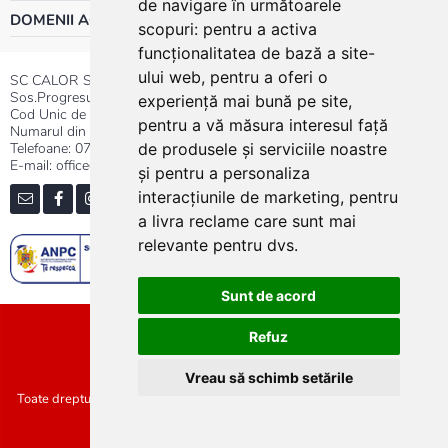
de navigare în următoarele
DOMENII ACTIVITATE
scopuri:
pentru a activa
funcționalitatea de bază a site-
ului web
,
pentru a oferi o
SC CALOR SRL
Sos.Progresului nr.30-40, Sector 5, Bucuresti
experiență mai bună pe site
,
Cod Unic de Inregistrare: RO 3004724
pentru a vă măsura interesul față
Numarul din Registrul Comertului:J40/13176/1991
Telefoane:
0737.23.44.44
|
021.411.44.44
de produsele și serviciile noastre
E-mail: office@calor.ro
și pentru a personaliza
interacțiunile de marketing
,
pentru
a livra reclame care sunt mai
relevante pentru dvs
.
Sunt de acord
Sitemap
Refuz
Vreau să schimb setările
Toate drepturile rezervate SC Calor SRL :: Copyright 2021 :: Realizat de
Concept24