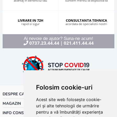
avantaj in beneficiul tau
suntem mereu la dispozitia ta
LIVRARE IN 72H
CONSULTANTA TEHNICA
rapid si sigur
acordata de specialistii nostri
Ai nevoie de ajutor? Suna-ne acum!
0737.23.44.44
021.411.44.44
|
Folosim cookie-uri
DESPRE CALOR
Acest site web folosește cookie-
MAGAZIN
uri și alte tehnologii de urmărire
pentru a vă îmbunătăți experiența
INFO CONSUMATOR