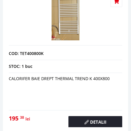
COD: TET400800K
STOC: 1 buc
CALORIFER BAIE DREPT THERMAL TREND K 400X800
195
38
lei
DETALII