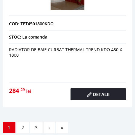
COD: TET4501800KDO
STOC: La comanda
RADIATOR DE BAIE CURBAT THERMAL TREND KDO 450 X
1800
284
29
lei
DETALII
1
2
3
›
»