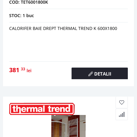
COD: TET6001800K
STOC: 1 buc
CALORIFER BAIE DREPT THERMAL TREND K 600X1800
381
33
lei
DETALII