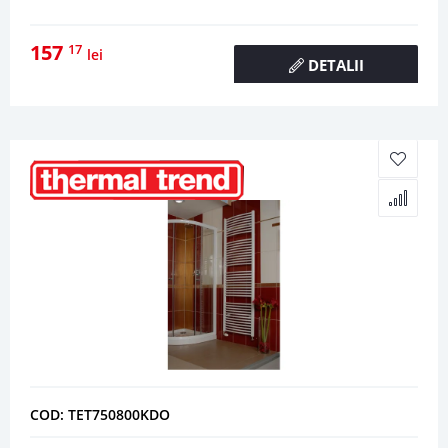
157
17
lei
DETALII
COD: TET750800KDO