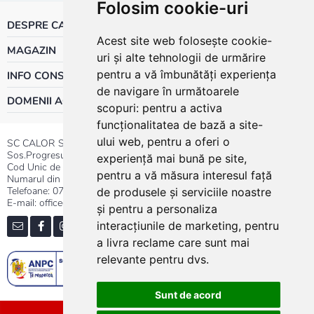
Folosim cookie-uri
DESPRE CALOR
Acest site web folosește cookie-
MAGAZIN
uri și alte tehnologii de urmărire
pentru a vă îmbunătăți experiența
INFO CONSUMATOR
de navigare în următoarele
DOMENII ACTIVITATE
scopuri:
pentru a activa
funcționalitatea de bază a site-
ului web
,
pentru a oferi o
SC CALOR SRL
Sos.Progresului nr.30-40, Sector 5, Bucuresti
experiență mai bună pe site
,
Cod Unic de Inregistrare: RO 3004724
pentru a vă măsura interesul față
Numarul din Registrul Comertului:J40/13176/1991
Telefoane:
0737.23.44.44
|
021.411.44.44
de produsele și serviciile noastre
E-mail: office@calor.ro
și pentru a personaliza
interacțiunile de marketing
,
pentru
a livra reclame care sunt mai
relevante pentru dvs
.
Sunt de acord