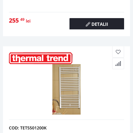
255
49
lei
DETALII
COD: TET5501200K