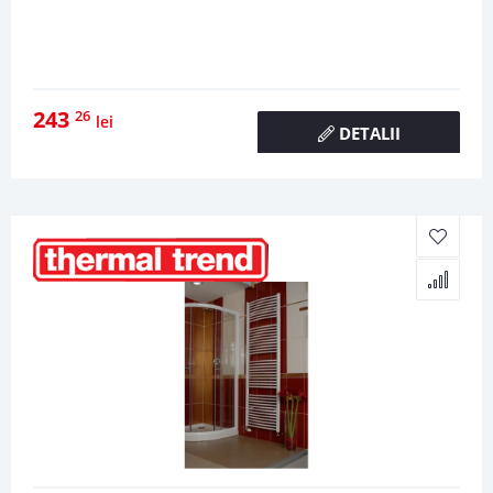
243
26
lei
DETALII