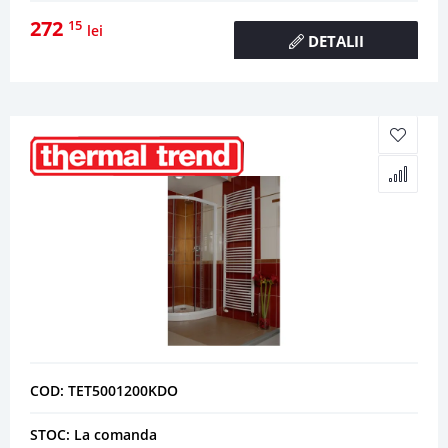
272
15
lei
DETALII
COD: TET5001200KDO
STOC: La comanda