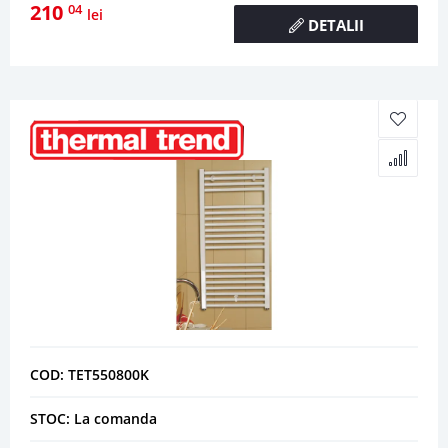
210
04
lei
DETALII
COD: TET550800K
STOC: La comanda