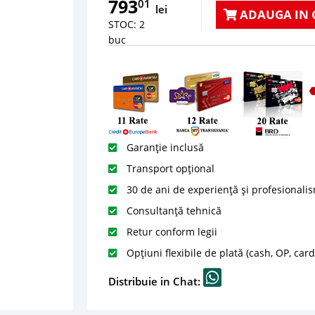
793
01
lei
ADAUGA IN 
STOC: 2
buc
Garanție inclusă
Transport opțional
30 de ani de experiență și profesionali
Consultanță tehnică
Retur conform legii
Opțiuni flexibile de plată (cash, OP, car
Distribuie in Chat: