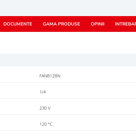
DOCUMENTE
GAMA PRODUSE
OPINII
INTREBA
FANB12BN
1/4
230 V
120 °C