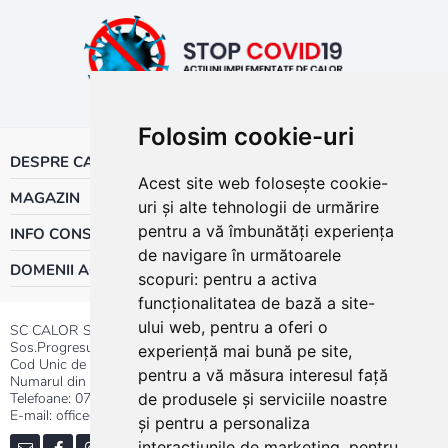
Folosim cookie-uri
DESPRE CALOR
Acest site web folosește cookie-
MAGAZIN
uri și alte tehnologii de urmărire
pentru a vă îmbunătăți experiența
INFO CONSUMATOR
de navigare în următoarele
DOMENII ACTIVITATE
scopuri:
pentru a activa
funcționalitatea de bază a site-
ului web
,
pentru a oferi o
SC CALOR SRL
Sos.Progresului nr.30-40, Sector 5, Bucuresti
experiență mai bună pe site
,
Cod Unic de Inregistrare: RO 3004724
pentru a vă măsura interesul față
Numarul din Registrul Comertului:J40/13176/1991
Telefoane:
0737.23.44.44
|
021.411.44.44
de produsele și serviciile noastre
E-mail: office@calor.ro
și pentru a personaliza
interacțiunile de marketing
,
pentru