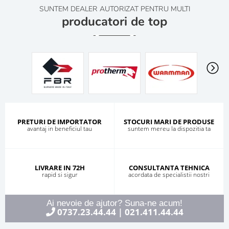
SUNTEM DEALER AUTORIZAT PENTRU MULTI
producatori de top
PRETURI DE IMPORTATOR
STOCURI MARI DE PRODUSE
avantaj in beneficiul tau
suntem mereu la dispozitia ta
LIVRARE IN 72H
CONSULTANTA TEHNICA
rapid si sigur
acordata de specialistii nostri
Ai nevoie de ajutor? Suna-ne acum!
0737.23.44.44
021.411.44.44
|