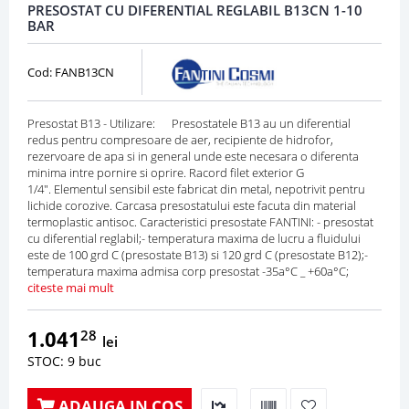
PRESOSTAT CU DIFERENTIAL REGLABIL B13CN 1-10
BAR
Cod: FANB13CN
Presostat B13 - Utilizare: Presostatele B13 au un diferential
redus pentru compresoare de aer, recipiente de hidrofor,
rezervoare de apa si in general unde este necesara o diferenta
minima intre pornire si oprire. Racord filet exterior G
1/4". Elementul sensibil este fabricat din metal, nepotrivit pentru
lichide corozive. Carcasa presostatului este facuta din material
termoplastic antisoc. Caracteristici presostate FANTINI: - presostat
cu diferential reglabil;- temperatura maxima de lucru a fluidului
este de 100 grd C (presostate B13) si 120 grd C (presostate B12);-
temperatura maxima admisa corp presostat -35a°C _ +60a°C;
citeste mai mult
1.041
28
lei
STOC: 9 buc
ADAUGA IN COS