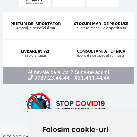
PRETURI DE IMPORTATOR
STOCURI MARI DE PRODUSE
avantaj in beneficiul tau
suntem mereu la dispozitia ta
LIVRARE IN 72H
CONSULTANTA TEHNICA
rapid si sigur
acordata de specialistii nostri
Ai nevoie de ajutor? Suna-ne acum!
0737.23.44.44
021.411.44.44
|
Folosim cookie-uri