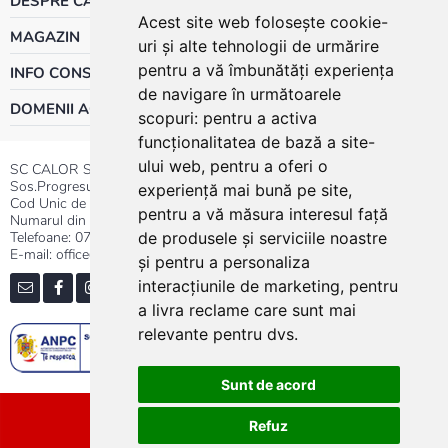
DESPRE CALOR
Acest site web folosește cookie-
MAGAZIN
uri și alte tehnologii de urmărire
pentru a vă îmbunătăți experiența
INFO CONSUMATOR
de navigare în următoarele
DOMENII ACTIVITATE
scopuri:
pentru a activa
funcționalitatea de bază a site-
ului web
,
pentru a oferi o
SC CALOR SRL
Sos.Progresului nr.30-40, Sector 5, Bucuresti
experiență mai bună pe site
,
Cod Unic de Inregistrare: RO 3004724
pentru a vă măsura interesul față
Numarul din Registrul Comertului:J40/13176/1991
Telefoane:
0737.23.44.44
|
021.411.44.44
de produsele și serviciile noastre
E-mail: office@calor.ro
și pentru a personaliza
interacțiunile de marketing
,
pentru
a livra reclame care sunt mai
relevante pentru dvs
.
Sunt de acord
Sitemap
Refuz