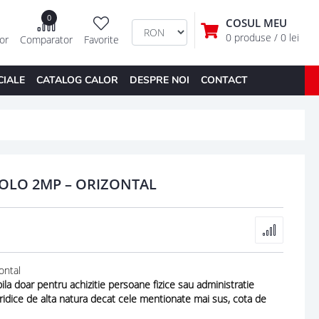
0
COSUL MEU
0 produse
/ 0 lei
tor
Comparator
Favorite
CIALE
CATALOG CALOR
DESPRE NOI
CONTACT
OLO 2MP – ORIZONTAL
ntal
ila doar pentru achizitie persoane fizice sau administratie
uridice de alta natura decat cele mentionate mai sus, cota de