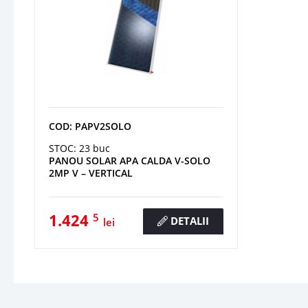
COD: PAPV2SOLO
STOC: 23 buc
PANOU SOLAR APA CALDA V-SOLO
2MP V – VERTICAL
1.424
5
DETALII
lei