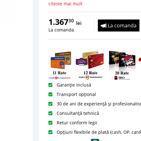
citeste mai mult
1.367
30
lei
La comanda
La comanda
Garanție inclusă
Transport opțional
30 de ani de experiență și profesionali
Consultanță tehnică
Retur conform legii
Opțiuni flexibile de plată (cash, OP, car