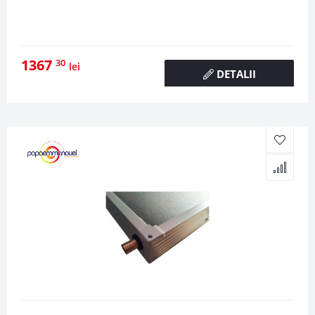
1367
30
lei
DETALII