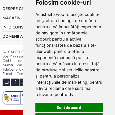
Folosim cookie-uri
DESPRE CALOR
Acest site web folosește cookie-
MAGAZIN
uri și alte tehnologii de urmărire
pentru a vă îmbunătăți experiența
INFO CONSUMATOR
de navigare în următoarele
DOMENII ACTIVITATE
scopuri:
pentru a activa
funcționalitatea de bază a site-
ului web
,
pentru a oferi o
SC CALOR SRL
Sos.Progresului nr.30-40, Sector 5, Bucuresti
experiență mai bună pe site
,
Cod Unic de Inregistrare: RO 3004724
pentru a vă măsura interesul față
Numarul din Registrul Comertului:J40/13176/1991
Telefoane:
0737.23.44.44
|
021.411.44.44
de produsele și serviciile noastre
E-mail: office@calor.ro
și pentru a personaliza
interacțiunile de marketing
,
pentru
a livra reclame care sunt mai
relevante pentru dvs
.
Sunt de acord