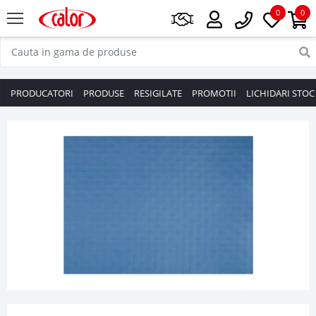
0
0
PRODUCATORI
PRODUSE
RESIGILATE
PROMOTII
LICHIDARI STOC