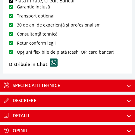
Plată în rate, Credit Bancar
Garanție inclusă
Transport opțional
30 de ani de experiență și profesionalism
Consultanță tehnică
Retur conform legii
Opțiuni flexibile de plată (cash, OP, card bancar)
Distribuie in Chat:
SPECIFICATII TEHNICE
DESCRIERE
DETALII
OPINII