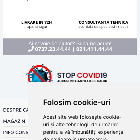
LIVRARE IN 72H
CONSULTANTA TEHNICA
rapid si sigur
acordata de specialistii nostri
Ai nevoie de ajutor? Suna-ne acum!
0737.23.44.44
021.411.44.44
|
Folosim cookie-uri
DESPRE CALOR
Acest site web folosește cookie-
MAGAZIN
uri și alte tehnologii de urmărire
pentru a vă îmbunătăți experiența
INFO CONSUMATOR
de navigare în următoarele