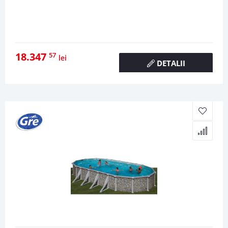
18.347
57
lei
DETALII