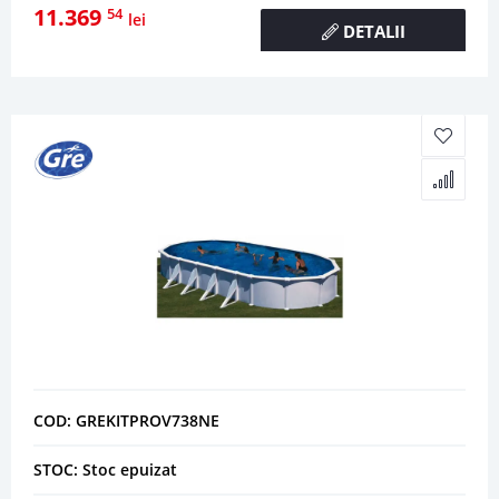
11.369
54
lei
DETALII
COD: GREKITPROV738NE
STOC: Stoc epuizat