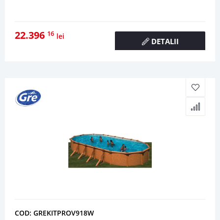
22.396
16
lei
DETALII
COD: GREKITPROV918W