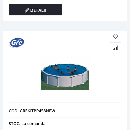
DETALII
COD: GREKITPR458NEW
STOC: La comanda