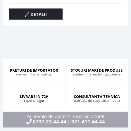
DETALII
PRETURI DE IMPORTATOR
STOCURI MARI DE PRODUSE
avantaj in beneficiul tau
suntem mereu la dispozitia ta
LIVRARE IN 72H
CONSULTANTA TEHNICA
rapid si sigur
acordata de specialistii nostri
Ai nevoie de ajutor? Suna-ne acum!
0737.23.44.44
021.411.44.44
|