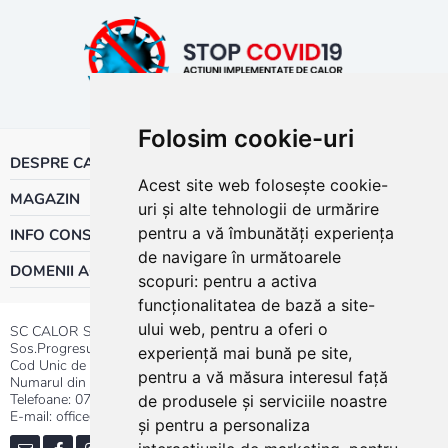
Folosim cookie-uri
DESPRE CALOR
Acest site web folosește cookie-
MAGAZIN
uri și alte tehnologii de urmărire
pentru a vă îmbunătăți experiența
INFO CONSUMATOR
de navigare în următoarele
DOMENII ACTIVITATE
scopuri:
pentru a activa
funcționalitatea de bază a site-
ului web
,
pentru a oferi o
SC CALOR SRL
Sos.Progresului nr.30-40, Sector 5, Bucuresti
experiență mai bună pe site
,
Cod Unic de Inregistrare: RO 3004724
pentru a vă măsura interesul față
Numarul din Registrul Comertului:J40/13176/1991
Telefoane:
0737.23.44.44
|
021.411.44.44
de produsele și serviciile noastre
E-mail: office@calor.ro
și pentru a personaliza