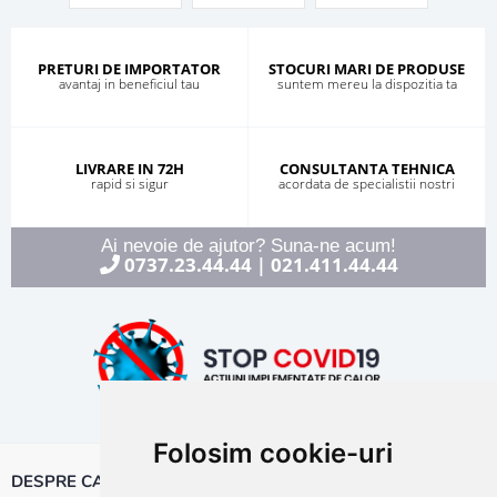
PRETURI DE IMPORTATOR
STOCURI MARI DE PRODUSE
avantaj in beneficiul tau
suntem mereu la dispozitia ta
LIVRARE IN 72H
CONSULTANTA TEHNICA
rapid si sigur
acordata de specialistii nostri
Ai nevoie de ajutor? Suna-ne acum!
0737.23.44.44
021.411.44.44
|
Folosim cookie-uri
DESPRE CALOR