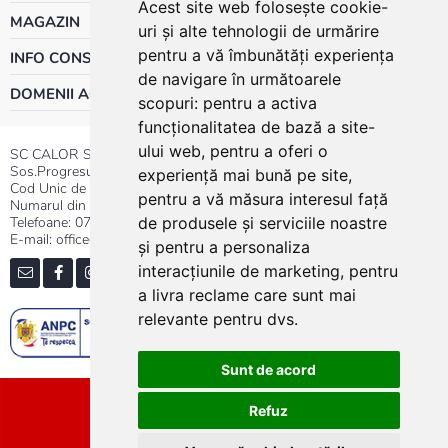
Acest site web folosește cookie-
MAGAZIN
uri și alte tehnologii de urmărire
pentru a vă îmbunătăți experiența
INFO CONSUMATOR
de navigare în următoarele
DOMENII ACTIVITATE
scopuri:
pentru a activa
funcționalitatea de bază a site-
ului web
,
pentru a oferi o
SC CALOR SRL
Sos.Progresului nr.30-40, Sector 5, Bucuresti
experiență mai bună pe site
,
Cod Unic de Inregistrare: RO 3004724
pentru a vă măsura interesul față
Numarul din Registrul Comertului:J40/13176/1991
Telefoane:
0737.23.44.44
|
021.411.44.44
de produsele și serviciile noastre
E-mail: office@calor.ro
și pentru a personaliza
interacțiunile de marketing
,
pentru
a livra reclame care sunt mai
relevante pentru dvs
.
Sunt de acord
Sitemap
Refuz