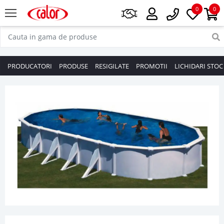
0
0
PRODUCATORI
PRODUSE
RESIGILATE
PROMOTII
LICHIDARI STOC