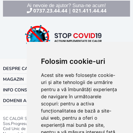
Ai nevoie de ajutor? Suna-ne acum!
0737.23.44.44
021.411.44.44
|
Folosim cookie-uri
DESPRE CALOR
Acest site web folosește cookie-
MAGAZIN
uri și alte tehnologii de urmărire
pentru a vă îmbunătăți experiența
INFO CONSUMATOR
de navigare în următoarele
DOMENII ACTIVITATE
scopuri:
pentru a activa
funcționalitatea de bază a site-
ului web
,
pentru a oferi o
SC CALOR SRL
Sos.Progresului nr.30-40, Sector 5, Bucuresti
experiență mai bună pe site
,
Cod Unic de Inregistrare: RO 3004724
pentru a vă măsura interesul față