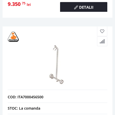
9.350
75
lei
DETALII
COD: ITA7000456500
STOC: La comanda