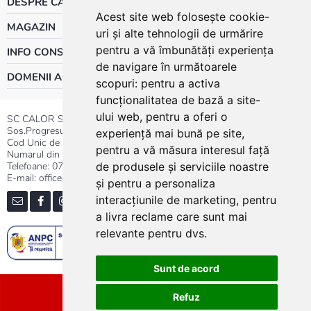
DESPRE CALOR
Acest site web folosește cookie-
MAGAZIN
uri și alte tehnologii de urmărire
pentru a vă îmbunătăți experiența
INFO CONSUMATOR
de navigare în următoarele
DOMENII ACTIVITATE
scopuri:
pentru a activa
funcționalitatea de bază a site-
ului web
,
pentru a oferi o
SC CALOR SRL
Sos.Progresului nr.30-40, Sector 5, Bucuresti
experiență mai bună pe site
,
Cod Unic de Inregistrare: RO 3004724
pentru a vă măsura interesul față
Numarul din Registrul Comertului:J40/13176/1991
Telefoane:
0737.23.44.44
|
021.411.44.44
de produsele și serviciile noastre
E-mail: office@calor.ro
și pentru a personaliza
interacțiunile de marketing
,
pentru
a livra reclame care sunt mai
relevante pentru dvs
.
Sunt de acord
Sitemap
Refuz