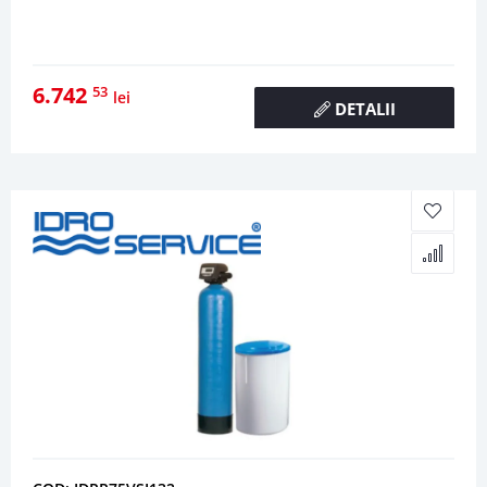
6.742
53
lei
DETALII