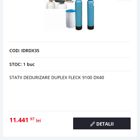
COD: IDRDX35
STOC: 1 buc
STATII DEDURIZARE DUPLEX FLECK 9100 DX40
11.441
97
lei
DETALII