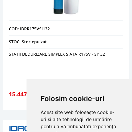
COD: IDRR175VSI132
STOC: Stoc epuizat
STATII DEDURIZARE SIMPLEX SIATA R175V - SI132
15.447
92
lei
Folosim cookie-uri
DETALII
Acest site web folosește cookie-
uri și alte tehnologii de urmărire
pentru a vă îmbunătăți experiența