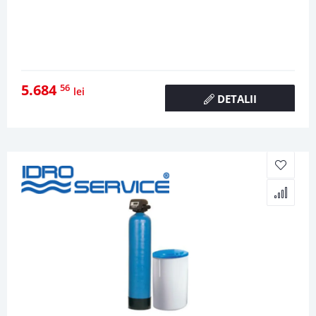
5.684
56
lei
DETALII