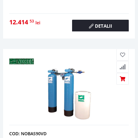
12.414
53
lei
DETALII
COD: NOBAS90VD