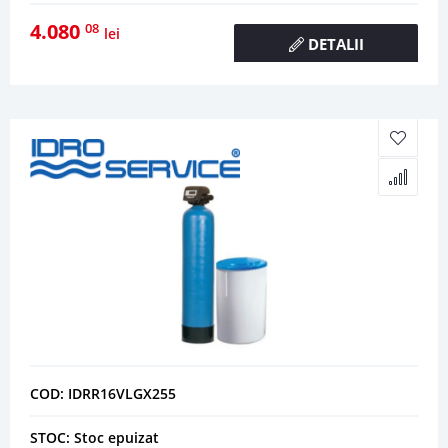
4.080
08
lei
DETALII
COD: IDRR16VLGX255
STOC: Stoc epuizat