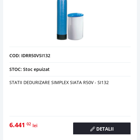
COD: IDRR50VSI132
STOC: Stoc epuizat
STATII DEDURIZARE SIMPLEX SIATA R50V - SI132
6.441
02
lei
DETALII