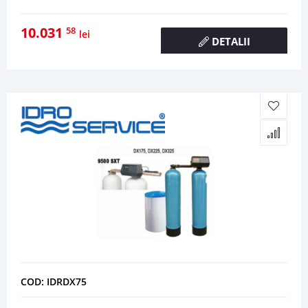
10.031
58
lei
DETALII
COD: IDRDX75