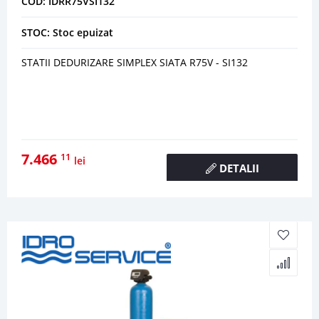
COD: IDRR75VSI132
STOC: Stoc epuizat
STATII DEDURIZARE SIMPLEX SIATA R75V - SI132
7.466
11
lei
DETALII