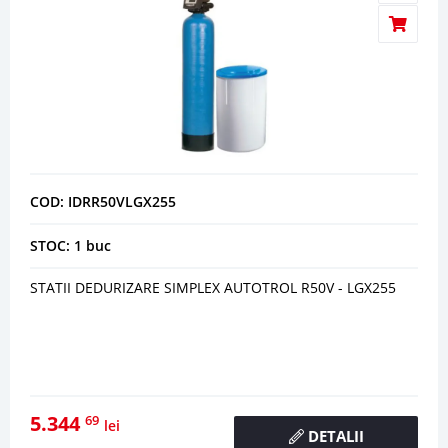
COD: IDRR50VLGX255
STOC: 1 buc
STATII DEDURIZARE SIMPLEX AUTOTROL R50V - LGX255
5.344
69
lei
DETALII