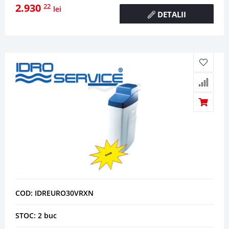
2.930
22
lei
DETALII
COD: IDREURO30VRXN
STOC: 2 buc