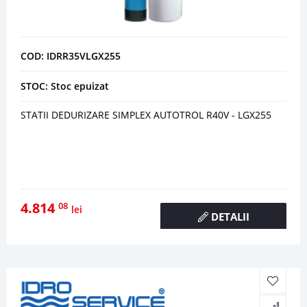
COD: IDRR35VLGX255
STOC: Stoc epuizat
STATII DEDURIZARE SIMPLEX AUTOTROL R40V - LGX255
4.814
08
lei
DETALII