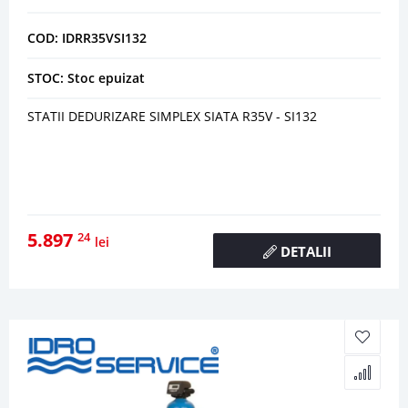
COD: IDRR35VSI132
STOC: Stoc epuizat
STATII DEDURIZARE SIMPLEX SIATA R35V - SI132
5.897
24
lei
DETALII