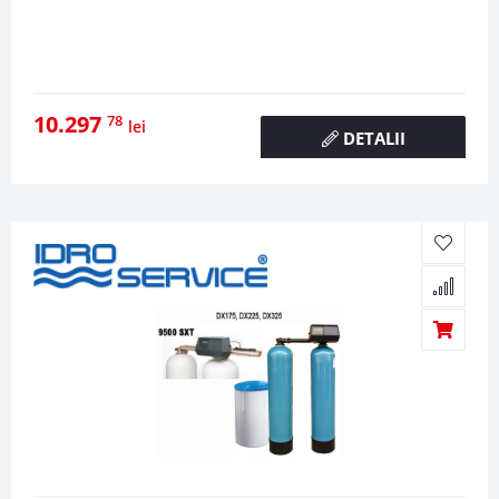
10.297
78
lei
DETALII