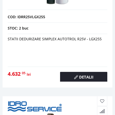
COD: IDRR25VLGX255
STOC: 2 buc
STATII DEDURIZARE SIMPLEX AUTOTROL R25V - LGX255
4.632
05
lei
DETALII