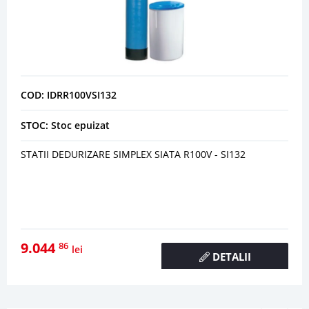
COD: IDRR100VSI132
STOC: Stoc epuizat
STATII DEDURIZARE SIMPLEX SIATA R100V - SI132
9.044
86
lei
DETALII