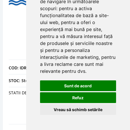
de navigare în următoarele
scopuri:
pentru a activa
funcționalitatea de bază a site-
ului web
,
pentru a oferi o
experiență mai bună pe site
,
pentru a vă măsura interesul față
de produsele și serviciile noastre
și pentru a personaliza
interacțiunile de marketing
,
pentru
a livra reclame care sunt mai
COD: IDRDX100
relevante pentru dvs
.
STOC: Stoc epuizat
Sunt de acord
STATII DEDURIZARE DUPLEX FLECK 9100 DX100
Refuz
Vreau să schimb setările