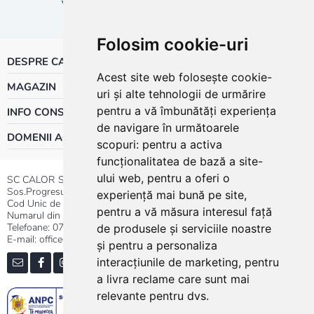
Folosim cookie-uri
DESPRE CALOR
Acest site web folosește cookie-
MAGAZIN
uri și alte tehnologii de urmărire
pentru a vă îmbunătăți experiența
INFO CONSUMATOR
de navigare în următoarele
DOMENII ACTIVITATE
scopuri:
pentru a activa
funcționalitatea de bază a site-
ului web
,
pentru a oferi o
SC CALOR SRL
Sos.Progresului nr.30-40, Sector 5, Bucuresti
experiență mai bună pe site
,
Cod Unic de Inregistrare: RO 3004724
pentru a vă măsura interesul față
Numarul din Registrul Comertului:J40/13176/1991
Telefoane:
0737.23.44.44
|
021.411.44.44
de produsele și serviciile noastre
E-mail: office@calor.ro
și pentru a personaliza
interacțiunile de marketing
,
pentru
a livra reclame care sunt mai
relevante pentru dvs
.