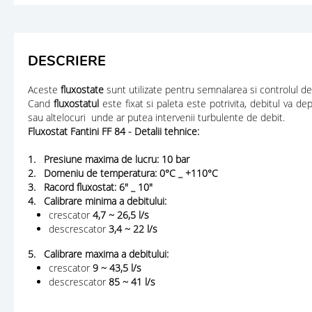
DESCRIERE
Aceste
fluxostate
sunt utilizate pentru semnalarea si controlul de
Cand
fluxostatul
este fixat si paleta este potrivita, debitul va d
sau altelocuri unde ar putea intervenii turbulente de debit.
Fluxostat Fantini FF 84 - Detalii tehnice:
1. Presiune maxima de lucru: 10 bar
2. Domeniu de temperatura: 0°C _ +110°C
3. Racord fluxostat: 6" _ 10"
4. Calibrare minima a debitului:
crescator
4,7 ~ 26,5 l/s
descrescator
3,4 ~ 22 l/s
5. Calibrare maxima a debitului:
crescator
9 ~ 43,5 l/s
descrescator
85 ~ 41 l/s