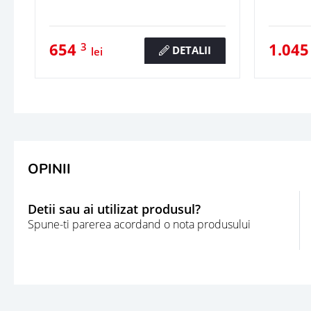
654
1.04
3
DETALII
lei
OPINII
Detii sau ai utilizat produsul?
Spune-ti parerea acordand o nota produsului