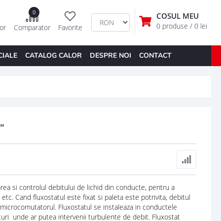
0
COSUL MEU
0 produse
/ 0 lei
tor
Comparator
Favorite
CIALE
CATALOG CALOR
DESPRE NOI
CONTACT
"
ea si controlul debitului de lichid din conducte, pentru a
tc. Cand fluxostatul este fixat si paleta este potrivita, debitul
a microcomutatorul. Fluxostatul se instaleaza in conductele
uri unde ar putea intervenii turbulente de debit. Fluxostat