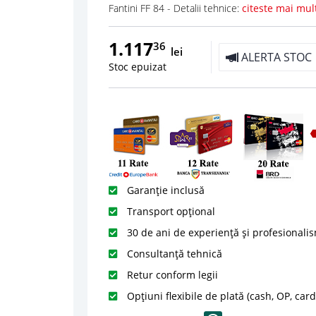
Fantini FF 84 - Detalii tehnice:
citeste mai mul
1.117
36
lei
ALERTA STOC
Stoc epuizat
Garanție inclusă
Transport opțional
30 de ani de experiență și profesionali
Consultanță tehnică
Retur conform legii
Opțiuni flexibile de plată (cash, OP, car