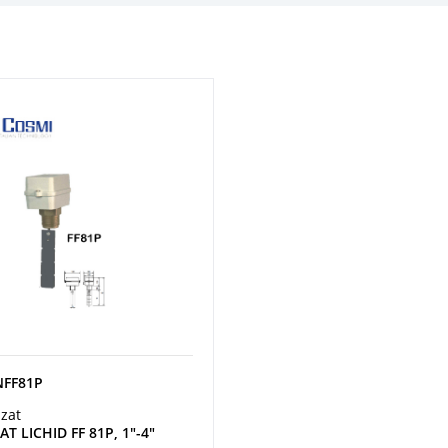
NFF81P
izat
T LICHID FF 81P, 1"-4"