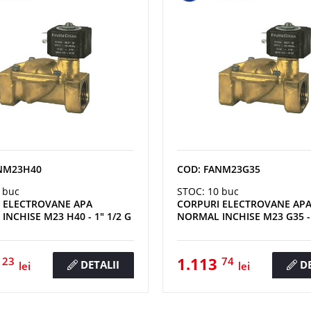
NM23H40
COD: FANM23G35
 buc
STOC: 10 buc
 ELECTROVANE APA
CORPURI ELECTROVANE AP
NCHISE M23 H40 - 1" 1/2 G
NORMAL INCHISE M23 G35 - 
4
1.113
23
74
DETALII
DE
lei
lei