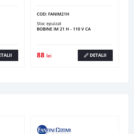
COD: FANIM21H
Stoc epuizat
BOBINE IM 21 H - 110 V CA
88
TALII
DETALII
lei