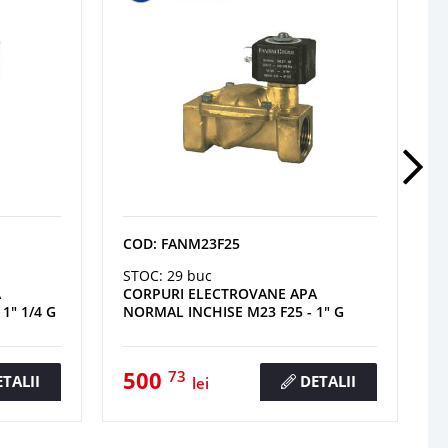
COD: FANM23F25
STOC: 29 buc
A
CORPURI ELECTROVANE APA
1" 1/4 G
NORMAL INCHISE M23 F25 - 1" G
500
73
TALII
DETALII
lei