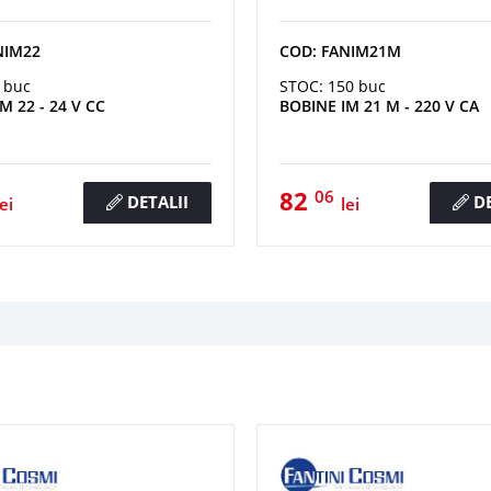
NIM22
COD: FANIM21M
 buc
STOC: 150 buc
M 22 - 24 V CC
BOBINE IM 21 M - 220 V CA
82
06
DETALII
DE
lei
lei