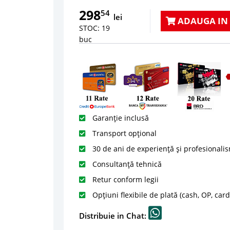
298
54
lei
ADAUGA IN
STOC: 19
buc
Garanție inclusă
Transport opțional
30 de ani de experiență și profesionali
Consultanță tehnică
Retur conform legii
Opțiuni flexibile de plată (cash, OP, car
Distribuie in Chat: