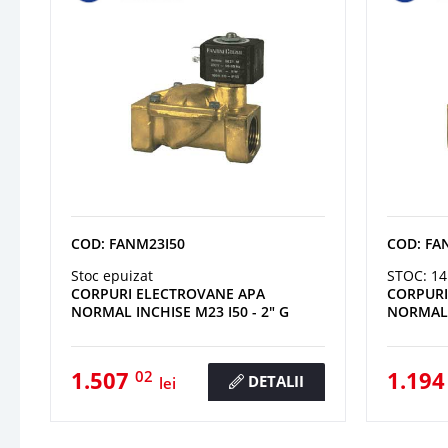
COD: FANM23I50
COD: FA
Stoc epuizat
STOC: 14
CORPURI ELECTROVANE APA
CORPURI
NORMAL INCHISE M23 I50 - 2" G
NORMAL I
1.507
1.19
02
DETALII
lei