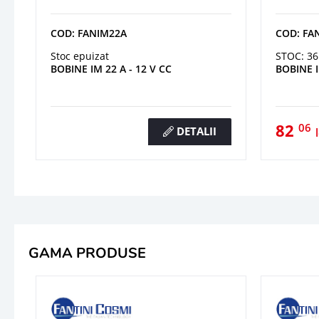
COD: FANIM22A
COD: FA
Stoc epuizat
STOC: 36
BOBINE IM 22 A - 12 V CC
BOBINE I
82
06
DETALII
GAMA PRODUSE