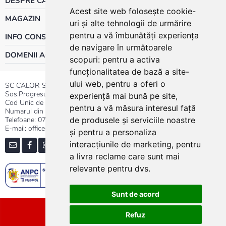
DESPRE CALOR
Acest site web folosește cookie-
MAGAZIN
uri și alte tehnologii de urmărire
pentru a vă îmbunătăți experiența
INFO CONSUMATOR
de navigare în următoarele
DOMENII ACTIVITATE
scopuri:
pentru a activa
funcționalitatea de bază a site-
ului web
,
pentru a oferi o
SC CALOR SRL
Sos.Progresului nr.30-40, Sector 5, Bucuresti
experiență mai bună pe site
,
Cod Unic de Inregistrare: RO 3004724
pentru a vă măsura interesul față
Numarul din Registrul Comertului:J40/13176/1991
Telefoane:
0737.23.44.44
|
021.411.44.44
de produsele și serviciile noastre
E-mail: office@calor.ro
și pentru a personaliza
interacțiunile de marketing
,
pentru
a livra reclame care sunt mai
relevante pentru dvs
.
Sunt de acord
Sitemap
Refuz