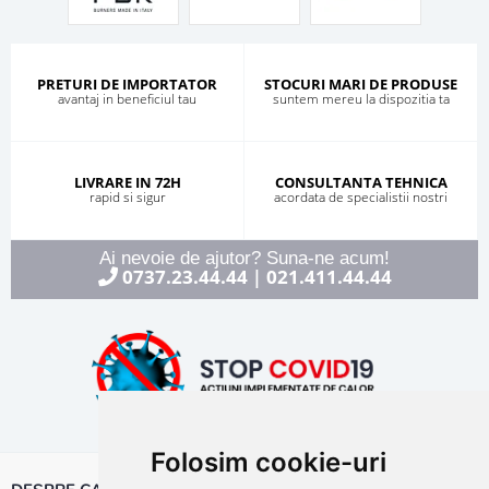
PRETURI DE IMPORTATOR
STOCURI MARI DE PRODUSE
avantaj in beneficiul tau
suntem mereu la dispozitia ta
LIVRARE IN 72H
CONSULTANTA TEHNICA
rapid si sigur
acordata de specialistii nostri
Ai nevoie de ajutor? Suna-ne acum!
0737.23.44.44
021.411.44.44
|
Folosim cookie-uri