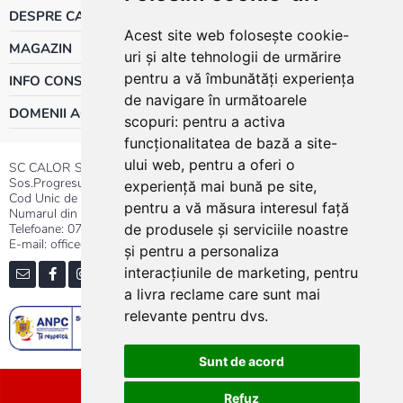
DESPRE CALOR
Acest site web folosește cookie-
MAGAZIN
uri și alte tehnologii de urmărire
pentru a vă îmbunătăți experiența
INFO CONSUMATOR
de navigare în următoarele
DOMENII ACTIVITATE
scopuri:
pentru a activa
funcționalitatea de bază a site-
ului web
,
pentru a oferi o
SC CALOR SRL
Sos.Progresului nr.30-40, Sector 5, Bucuresti
experiență mai bună pe site
,
Cod Unic de Inregistrare: RO 3004724
pentru a vă măsura interesul față
Numarul din Registrul Comertului:J40/13176/1991
Telefoane:
0737.23.44.44
|
021.411.44.44
de produsele și serviciile noastre
E-mail: office@calor.ro
și pentru a personaliza
interacțiunile de marketing
,
pentru
a livra reclame care sunt mai
relevante pentru dvs
.
Sunt de acord
Sitemap
Refuz