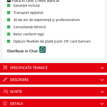
Plată în rate, Credit Bancar
Garanție inclusă
Transport opțional
30 de ani de experiență și profesionalism
Consultanță tehnică
Retur conform legii
Opțiuni flexibile de plată (cash, OP, card bancar)
Distribuie in Chat:
SPECIFICATII TEHNICE
DESCRIERE
SCHITE
DETALII