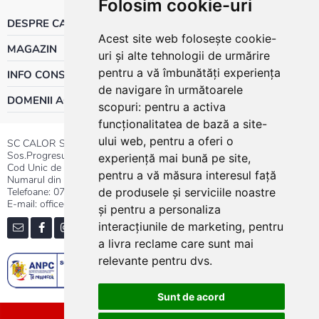
Folosim cookie-uri
DESPRE CALOR
Acest site web folosește cookie-
MAGAZIN
uri și alte tehnologii de urmărire
pentru a vă îmbunătăți experiența
INFO CONSUMATOR
de navigare în următoarele
DOMENII ACTIVITATE
scopuri:
pentru a activa
funcționalitatea de bază a site-
ului web
,
pentru a oferi o
SC CALOR SRL
Sos.Progresului nr.30-40, Sector 5, Bucuresti
experiență mai bună pe site
,
Cod Unic de Inregistrare: RO 3004724
pentru a vă măsura interesul față
Numarul din Registrul Comertului:J40/13176/1991
Telefoane:
0737.23.44.44
|
021.411.44.44
de produsele și serviciile noastre
E-mail: office@calor.ro
și pentru a personaliza
interacțiunile de marketing
,
pentru
a livra reclame care sunt mai
relevante pentru dvs
.
Sunt de acord