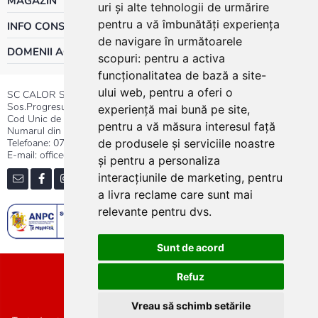
MAGAZIN
uri și alte tehnologii de urmărire
pentru a vă îmbunătăți experiența
INFO CONSUMATOR
de navigare în următoarele
DOMENII ACTIVITATE
scopuri:
pentru a activa
funcționalitatea de bază a site-
ului web
,
pentru a oferi o
SC CALOR SRL
Sos.Progresului nr.30-40, Sector 5, Bucuresti
experiență mai bună pe site
,
Cod Unic de Inregistrare: RO 3004724
pentru a vă măsura interesul față
Numarul din Registrul Comertului:J40/13176/1991
Telefoane:
0737.23.44.44
|
021.411.44.44
de produsele și serviciile noastre
E-mail: office@calor.ro
și pentru a personaliza
interacțiunile de marketing
,
pentru
a livra reclame care sunt mai
relevante pentru dvs
.
Sunt de acord
Sitemap
Refuz
Vreau să schimb setările