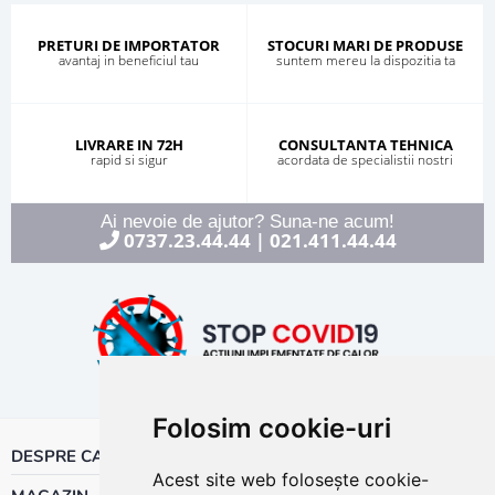
PRETURI DE IMPORTATOR
STOCURI MARI DE PRODUSE
avantaj in beneficiul tau
suntem mereu la dispozitia ta
LIVRARE IN 72H
CONSULTANTA TEHNICA
rapid si sigur
acordata de specialistii nostri
Ai nevoie de ajutor? Suna-ne acum!
0737.23.44.44
021.411.44.44
|
Folosim cookie-uri
DESPRE CALOR
Acest site web folosește cookie-