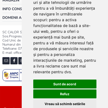
MAGAZIN
uri și alte tehnologii de urmărire
pentru a vă îmbunătăți experiența
INFO CONSUMATOR
de navigare în următoarele
DOMENII ACTIVITATE
scopuri:
pentru a activa
funcționalitatea de bază a site-
ului web
,
pentru a oferi o
SC CALOR SRL
Sos.Progresului nr.30-40, Sector 5, Bucuresti
experiență mai bună pe site
,
Cod Unic de Inregistrare: RO 3004724
pentru a vă măsura interesul față
Numarul din Registrul Comertului:J40/13176/1991
Telefoane:
0737.23.44.44
|
021.411.44.44
de produsele și serviciile noastre
E-mail: office@calor.ro
și pentru a personaliza
interacțiunile de marketing
,
pentru
a livra reclame care sunt mai
relevante pentru dvs
.
Sunt de acord
Sitemap
Refuz
Vreau să schimb setările