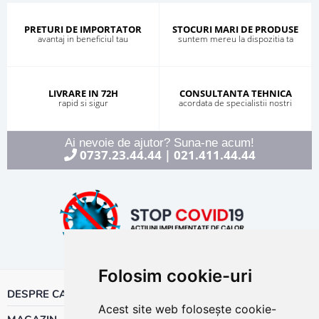
PRETURI DE IMPORTATOR
STOCURI MARI DE PRODUSE
avantaj in beneficiul tau
suntem mereu la dispozitia ta
LIVRARE IN 72H
CONSULTANTA TEHNICA
rapid si sigur
acordata de specialistii nostri
Ai nevoie de ajutor? Suna-ne acum!
0737.23.44.44
021.411.44.44
|
Folosim cookie-uri
DESPRE CALOR
Acest site web folosește cookie-