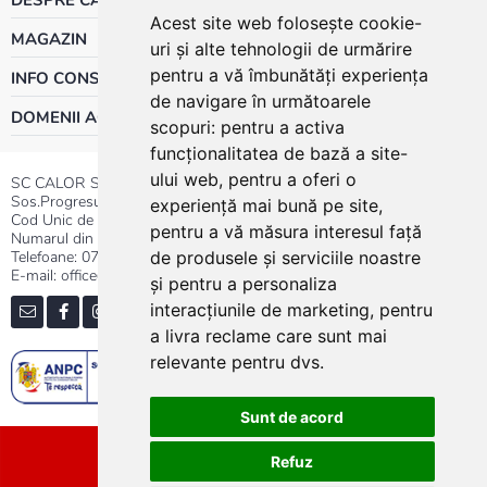
Acest site web folosește cookie-
MAGAZIN
uri și alte tehnologii de urmărire
pentru a vă îmbunătăți experiența
INFO CONSUMATOR
de navigare în următoarele
DOMENII ACTIVITATE
scopuri:
pentru a activa
funcționalitatea de bază a site-
ului web
,
pentru a oferi o
SC CALOR SRL
Sos.Progresului nr.30-40, Sector 5, Bucuresti
experiență mai bună pe site
,
Cod Unic de Inregistrare: RO 3004724
pentru a vă măsura interesul față
Numarul din Registrul Comertului:J40/13176/1991
Telefoane:
0737.23.44.44
|
021.411.44.44
de produsele și serviciile noastre
E-mail: office@calor.ro
și pentru a personaliza
interacțiunile de marketing
,
pentru
a livra reclame care sunt mai
relevante pentru dvs
.
Sunt de acord
Sitemap
Refuz