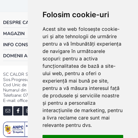
Folosim cookie-uri
DESPRE CALOR
Acest site web folosește cookie-
MAGAZIN
uri și alte tehnologii de urmărire
pentru a vă îmbunătăți experiența
INFO CONSUMATOR
de navigare în următoarele
DOMENII ACTIVITATE
scopuri:
pentru a activa
funcționalitatea de bază a site-
ului web
,
pentru a oferi o
SC CALOR SRL
Sos.Progresului nr.30-40, Sector 5, Bucuresti
experiență mai bună pe site
,
Cod Unic de Inregistrare: RO 3004724
pentru a vă măsura interesul față
Numarul din Registrul Comertului:J40/13176/1991
Telefoane:
0737.23.44.44
|
021.411.44.44
de produsele și serviciile noastre
E-mail: office@calor.ro
și pentru a personaliza
interacțiunile de marketing
,
pentru
a livra reclame care sunt mai
relevante pentru dvs
.