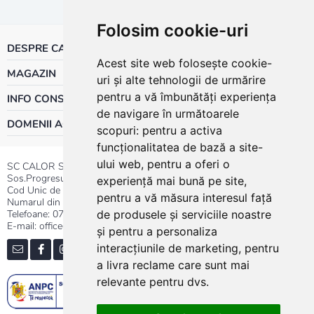
Folosim cookie-uri
DESPRE CALOR
Acest site web folosește cookie-
MAGAZIN
uri și alte tehnologii de urmărire
pentru a vă îmbunătăți experiența
INFO CONSUMATOR
de navigare în următoarele
DOMENII ACTIVITATE
scopuri:
pentru a activa
funcționalitatea de bază a site-
ului web
,
pentru a oferi o
SC CALOR SRL
Sos.Progresului nr.30-40, Sector 5, Bucuresti
experiență mai bună pe site
,
Cod Unic de Inregistrare: RO 3004724
pentru a vă măsura interesul față
Numarul din Registrul Comertului:J40/13176/1991
Telefoane:
0737.23.44.44
|
021.411.44.44
de produsele și serviciile noastre
E-mail: office@calor.ro
și pentru a personaliza
interacțiunile de marketing
,
pentru
a livra reclame care sunt mai
relevante pentru dvs
.