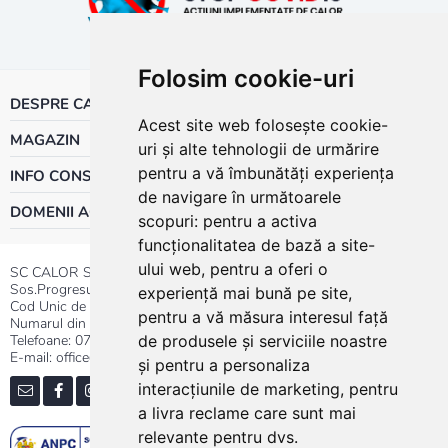
Folosim cookie-uri
DESPRE CALOR
Acest site web folosește cookie-
MAGAZIN
uri și alte tehnologii de urmărire
pentru a vă îmbunătăți experiența
INFO CONSUMATOR
de navigare în următoarele
DOMENII ACTIVITATE
scopuri:
pentru a activa
funcționalitatea de bază a site-
ului web
,
pentru a oferi o
SC CALOR SRL
Sos.Progresului nr.30-40, Sector 5, Bucuresti
experiență mai bună pe site
,
Cod Unic de Inregistrare: RO 3004724
pentru a vă măsura interesul față
Numarul din Registrul Comertului:J40/13176/1991
Telefoane:
0737.23.44.44
|
021.411.44.44
de produsele și serviciile noastre
E-mail: office@calor.ro
și pentru a personaliza
interacțiunile de marketing
,
pentru
a livra reclame care sunt mai
relevante pentru dvs
.