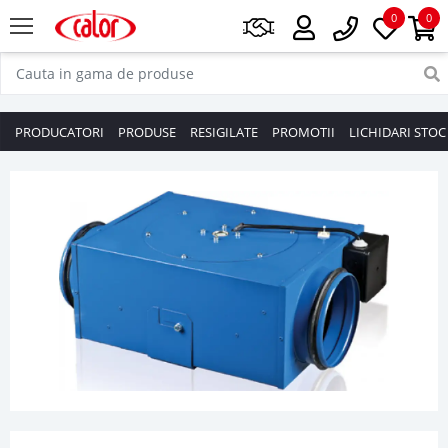
0
0
PRODUCATORI
PRODUSE
RESIGILATE
PROMOTII
LICHIDARI STOC