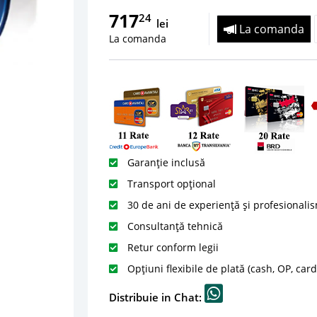
717
24
lei
La comanda
La comanda
Garanție inclusă
Transport opțional
30 de ani de experiență și profesionali
Consultanță tehnică
Retur conform legii
Opțiuni flexibile de plată (cash, OP, car
Distribuie in Chat: