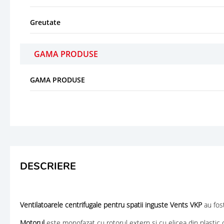
Greutate
GAMA PRODUSE
GAMA PRODUSE
DESCRIERE
Ventilatoarele centrifugale pentru spatii inguste Vents VKP
au fos
Motorul
este monofazat cu rotorul extern si cu elicea din plastic 