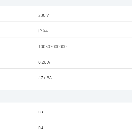
230 V
IP X4
100507000000
0.26 A
47 dBA
nu
nu