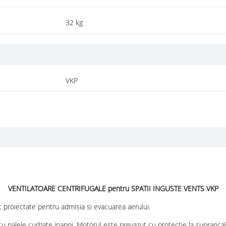
32 kg
VKP
VENTILATOARE CENTRIFUGALE pentru SPATII INGUSTE VENTS VKP
t proiectate pentru admisia si evacuarea aerului.
cu palele curbate inapoi. Motorul este prevazut cu protectie la suprancal