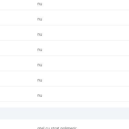
nu
nu
nu
nu
nu
nu
nu
otel cu strat polimeric