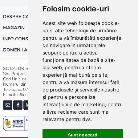
Folosim cookie-uri
DESPRE CALOR
Acest site web folosește cookie-
MAGAZIN
uri și alte tehnologii de urmărire
pentru a vă îmbunătăți experiența
INFO CONSUMATOR
de navigare în următoarele
DOMENII ACTIVITATE
scopuri:
pentru a activa
funcționalitatea de bază a site-
ului web
,
pentru a oferi o
SC CALOR SRL
Sos.Progresului nr.30-40, Sector 5, Bucuresti
experiență mai bună pe site
,
Cod Unic de Inregistrare: RO 3004724
pentru a vă măsura interesul față
Numarul din Registrul Comertului:J40/13176/1991
Telefoane:
0737.23.44.44
|
021.411.44.44
de produsele și serviciile noastre
E-mail: office@calor.ro
și pentru a personaliza
interacțiunile de marketing
,
pentru
a livra reclame care sunt mai
relevante pentru dvs
.
Sunt de acord