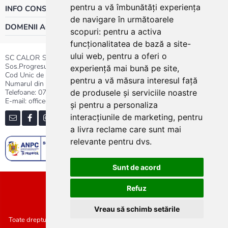
pentru a vă îmbunătăți experiența
INFO CONSUMATOR
de navigare în următoarele
DOMENII ACTIVITATE
scopuri:
pentru a activa
funcționalitatea de bază a site-
ului web
,
pentru a oferi o
SC CALOR SRL
Sos.Progresului nr.30-40, Sector 5, Bucuresti
experiență mai bună pe site
,
Cod Unic de Inregistrare: RO 3004724
pentru a vă măsura interesul față
Numarul din Registrul Comertului:J40/13176/1991
Telefoane:
0737.23.44.44
|
021.411.44.44
de produsele și serviciile noastre
E-mail: office@calor.ro
și pentru a personaliza
interacțiunile de marketing
,
pentru
a livra reclame care sunt mai
relevante pentru dvs
.
Sunt de acord
Sitemap
Refuz
Vreau să schimb setările
Toate drepturile rezervate SC Calor SRL :: Copyright 2021 :: Realizat de