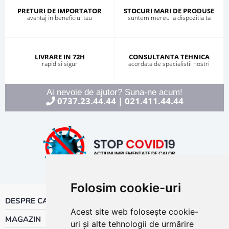
PRETURI DE IMPORTATOR
STOCURI MARI DE PRODUSE
avantaj in beneficiul tau
suntem mereu la dispozitia ta
LIVRARE IN 72H
CONSULTANTA TEHNICA
rapid si sigur
acordata de specialistii nostri
Ai nevoie de ajutor? Suna-ne acum!
0737.23.44.44
021.411.44.44
|
Folosim cookie-uri
DESPRE CALOR
Acest site web folosește cookie-
MAGAZIN
uri și alte tehnologii de urmărire