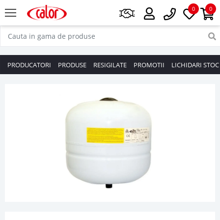
0
0
PRODUCATORI
PRODUSE
RESIGILATE
PROMOTII
LICHIDARI STOC