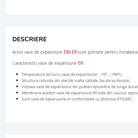
DESCRIERE
Acest vase de expansiune
Elbi ER
sunt potrivite pentru instalarea
Caracteristici vase de expansiune
ER
:
Temperatura de lucru vase de expansiune : -10°... +99°C;
Structura robusta din otel de inalta calitate, facute sa dureze;
Vopsea vase de expansiune din pulberi epoxidice de lunga durat
Membrana acestor vase de expansiune ER este din cauciuc special
Sunt vase de expansiune in conformitate cu directiva 97/23/EC.