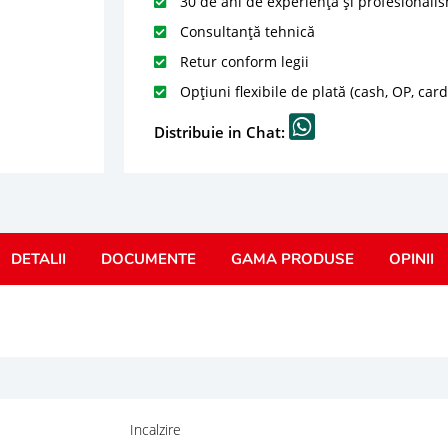
30 de ani de experiență și profesionali
Consultanță tehnică
Retur conform legii
Opțiuni flexibile de plată (cash, OP, car
Distribuie in Chat:
DETALII
DOCUMENTE
GAMA PRODUSE
OPINII
Incalzire