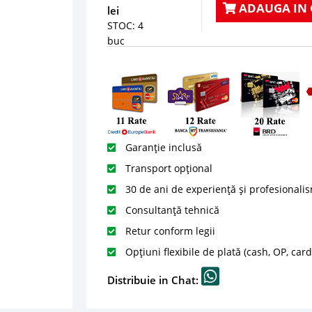
ADAUGA IN 
lei
STOC: 4
buc
Garanție inclusă
Transport opțional
30 de ani de experiență și profesionali
Consultanță tehnică
Retur conform legii
Opțiuni flexibile de plată (cash, OP, car
Distribuie in Chat: