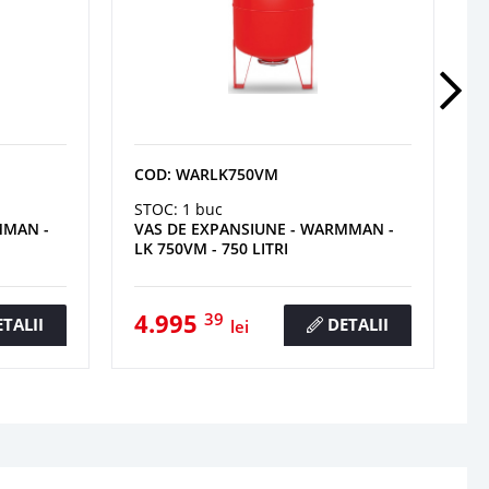
COD: WARLK750VM
STOC: 1 buc
MMAN -
VAS DE EXPANSIUNE - WARMMAN -
LK 750VM - 750 LITRI
4.995
39
TALII
DETALII
lei