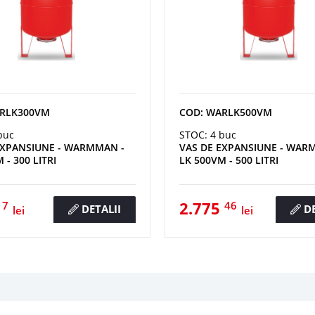
ARLK300VM
COD: WARLK500VM
buc
STOC: 4 buc
EXPANSIUNE - WARMMAN -
VAS DE EXPANSIUNE - WAR
 - 300 LITRI
LK 500VM - 500 LITRI
8
2.775
7
46
DETALII
DE
lei
lei