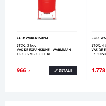
COD: WARLK150VM
COD: W
STOC: 3 buc
STOC: 4 
VAS DE EXPANSIUNE - WARMMAN -
VAS DE 
LK 150VM - 150 LITRI
LK 300VM
966
1.77
DETALII
lei