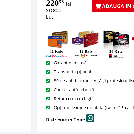
220
33
lei
ADAUGA IN 
STOC: 3
buc
Garanție inclusă
Transport opțional
30 de ani de experiență și profesionali
Consultanță tehnică
Retur conform legii
Opțiuni flexibile de plată (cash, OP, car
Distribuie in Chat: