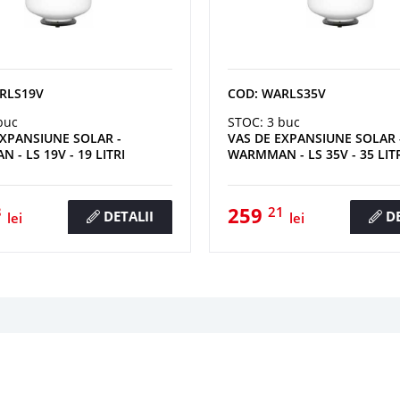
RLS19V
COD: WARLS35V
buc
STOC: 3 buc
EXPANSIUNE SOLAR -
VAS DE EXPANSIUNE SOLAR 
- LS 19V - 19 LITRI
WARMMAN - LS 35V - 35 LIT
259
3
21
DETALII
DE
lei
lei