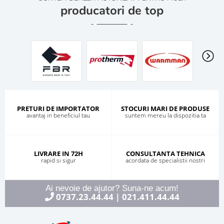
producatori de top
PRETURI DE IMPORTATOR
STOCURI MARI DE PRODUSE
avantaj in beneficiul tau
suntem mereu la dispozitia ta
LIVRARE IN 72H
CONSULTANTA TEHNICA
rapid si sigur
acordata de specialistii nostri
Ai nevoie de ajutor? Suna-ne acum!
0737.23.44.44
021.411.44.44
|