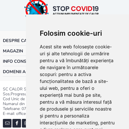
Folosim cookie-uri
DESPRE CALOR
Acest site web folosește cookie-
MAGAZIN
uri și alte tehnologii de urmărire
pentru a vă îmbunătăți experiența
INFO CONSUMATOR
de navigare în următoarele
DOMENII ACTIVITATE
scopuri:
pentru a activa
funcționalitatea de bază a site-
ului web
,
pentru a oferi o
SC CALOR SRL
Sos.Progresului nr.30-40, Sector 5, Bucuresti
experiență mai bună pe site
,
Cod Unic de Inregistrare: RO 3004724
pentru a vă măsura interesul față
Numarul din Registrul Comertului:J40/13176/1991
Telefoane:
0737.23.44.44
|
021.411.44.44
de produsele și serviciile noastre
E-mail: office@calor.ro
și pentru a personaliza
interacțiunile de marketing
,
pentru