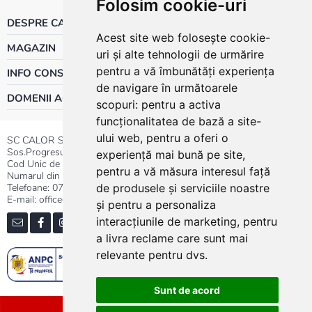
Folosim cookie-uri
DESPRE CALOR
Acest site web folosește cookie-
MAGAZIN
uri și alte tehnologii de urmărire
pentru a vă îmbunătăți experiența
INFO CONSUMATOR
de navigare în următoarele
DOMENII ACTIVITATE
scopuri:
pentru a activa
funcționalitatea de bază a site-
ului web
,
pentru a oferi o
SC CALOR SRL
Sos.Progresului nr.30-40, Sector 5, Bucuresti
experiență mai bună pe site
,
Cod Unic de Inregistrare: RO 3004724
pentru a vă măsura interesul față
Numarul din Registrul Comertului:J40/13176/1991
Telefoane:
0737.23.44.44
|
021.411.44.44
de produsele și serviciile noastre
E-mail: office@calor.ro
și pentru a personaliza
interacțiunile de marketing
,
pentru
a livra reclame care sunt mai
relevante pentru dvs
.
Sunt de acord