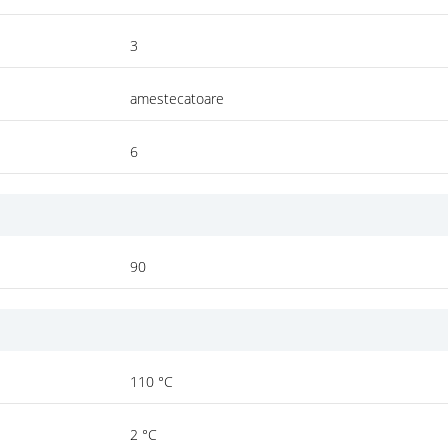
3
amestecatoare
6
90
110 °C
2 °C