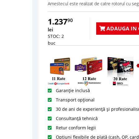
Amestecul este realizat de catre rotorul cu seg
1.237
90
ADAUGA IN 
lei
STOC: 2
buc
Garanție inclusă
Transport opțional
30 de ani de experiență și profesionali
Consultanță tehnică
Retur conform legii
Opțiuni flexibile de plată (cash, OP, car