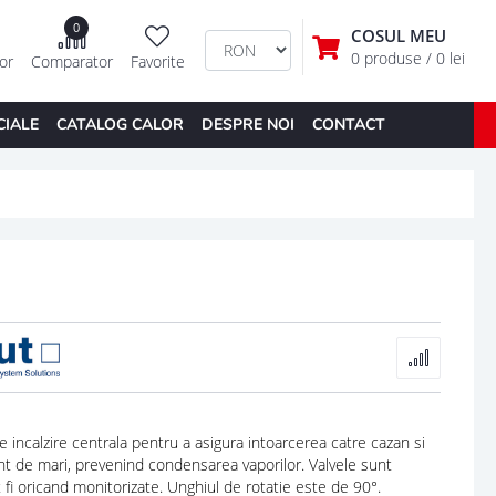
0
COSUL MEU
0 produse
/ 0 lei
tor
Comparator
Favorite
CIALE
CATALOG CALOR
DESPRE NOI
CONTACT
e incalzire centrala pentru a asigura intoarcerea catre cazan si
nt de mari, prevenind condensarea vaporilor. Valvele sunt
 fi oricand monitorizate. Unghiul de rotatie este de 90°.