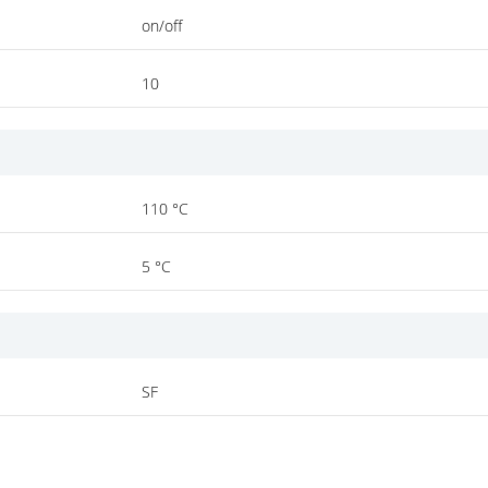
on/off
10
110 °C
5 °C
SF