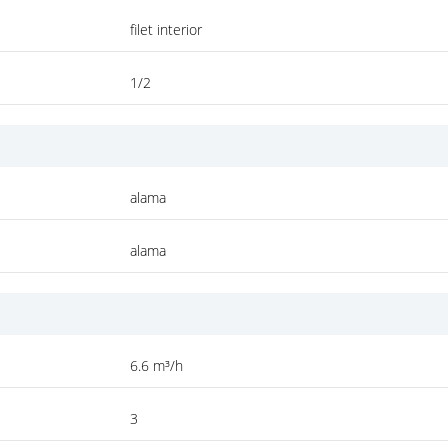
filet interior
1/2
alama
alama
6.6 m³/h
3