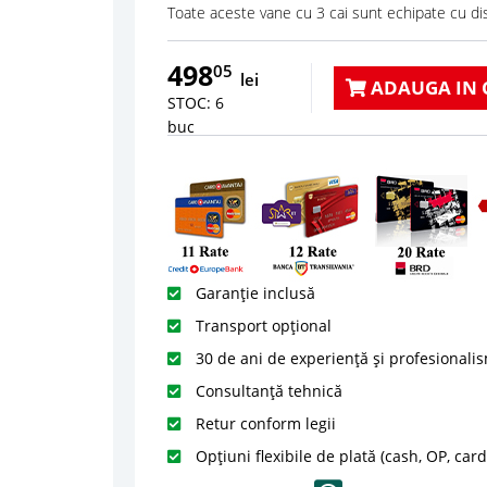
Toate aceste vane cu 3 cai sunt echipate cu di
498
05
lei
ADAUGA IN 
STOC: 6
buc
Garanție inclusă
Transport opțional
30 de ani de experiență și profesionali
Consultanță tehnică
Retur conform legii
Opțiuni flexibile de plată (cash, OP, car