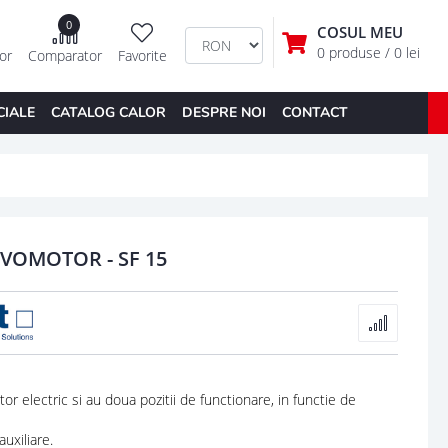
0
COSUL MEU
0 produse
/ 0 lei
tor
Comparator
Favorite
CIALE
CATALOG CALOR
DESPRE NOI
CONTACT
RVOMOTOR - SF 15
 electric si au doua pozitii de functionare, in functie de
uxiliare.