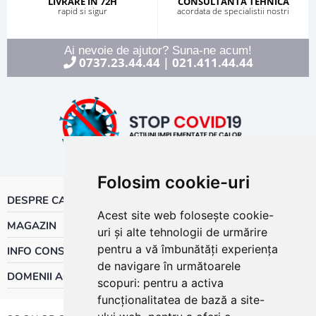
LIVRARE IN 72H
CONSULTANTA TEHNICA
rapid si sigur
acordata de specialistii nostri
Ai nevoie de ajutor? Suna-ne acum!
0737.23.44.44
021.411.44.44
|
Folosim cookie-uri
DESPRE CALOR
Acest site web folosește cookie-
MAGAZIN
uri și alte tehnologii de urmărire
pentru a vă îmbunătăți experiența
INFO CONSUMATOR
de navigare în următoarele
DOMENII ACTIVITATE
scopuri:
pentru a activa
funcționalitatea de bază a site-