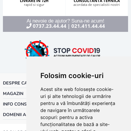
LIVRARE IN 72H
CONSULTANTA TEHNICA
rapid si sigur
acordata de specialistii nostri
Ai nevoie de ajutor? Suna-ne acum!
0737.23.44.44
021.411.44.44
|
Folosim cookie-uri
DESPRE CALOR
Acest site web folosește cookie-
MAGAZIN
uri și alte tehnologii de urmărire
pentru a vă îmbunătăți experiența
INFO CONSUMATOR
de navigare în următoarele
DOMENII ACTIVITATE
scopuri:
pentru a activa
funcționalitatea de bază a site-