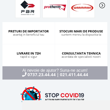
PRETURI DE IMPORTATOR
STOCURI MARI DE PRODUSE
avantaj in beneficiul tau
suntem mereu la dispozitia ta
LIVRARE IN 72H
CONSULTANTA TEHNICA
rapid si sigur
acordata de specialistii nostri
Ai nevoie de ajutor? Suna-ne acum!
0737.23.44.44
021.411.44.44
|