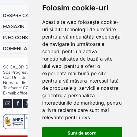
Folosim cookie-uri
DESPRE CALOR
Acest site web folosește cookie-
MAGAZIN
uri și alte tehnologii de urmărire
pentru a vă îmbunătăți experiența
INFO CONSUMATOR
de navigare în următoarele
DOMENII ACTIVITATE
scopuri:
pentru a activa
funcționalitatea de bază a site-
ului web
,
pentru a oferi o
SC CALOR SRL
Sos.Progresului nr.30-40, Sector 5, Bucuresti
experiență mai bună pe site
,
Cod Unic de Inregistrare: RO 3004724
pentru a vă măsura interesul față
Numarul din Registrul Comertului:J40/13176/1991
Telefoane:
0737.23.44.44
|
021.411.44.44
de produsele și serviciile noastre
E-mail: office@calor.ro
și pentru a personaliza
interacțiunile de marketing
,
pentru
a livra reclame care sunt mai
relevante pentru dvs
.
Sunt de acord