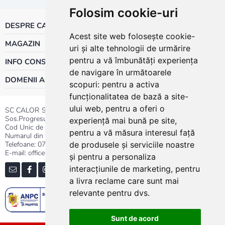
Folosim cookie-uri
DESPRE CALOR
Acest site web folosește cookie-
MAGAZIN
uri și alte tehnologii de urmărire
pentru a vă îmbunătăți experiența
INFO CONSUMATOR
de navigare în următoarele
DOMENII ACTIVITATE
scopuri:
pentru a activa
funcționalitatea de bază a site-
ului web
,
pentru a oferi o
SC CALOR SRL
Sos.Progresului nr.30-40, Sector 5, Bucuresti
experiență mai bună pe site
,
Cod Unic de Inregistrare: RO 3004724
pentru a vă măsura interesul față
Numarul din Registrul Comertului:J40/13176/1991
Telefoane:
0737.23.44.44
|
021.411.44.44
de produsele și serviciile noastre
E-mail: office@calor.ro
și pentru a personaliza
interacțiunile de marketing
,
pentru
a livra reclame care sunt mai
relevante pentru dvs
.
Sunt de acord