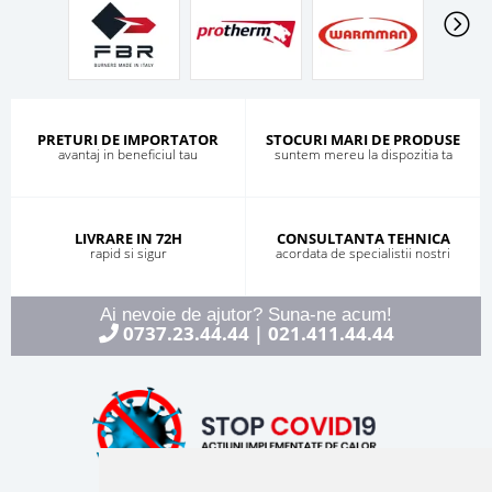
PRETURI DE IMPORTATOR
STOCURI MARI DE PRODUSE
avantaj in beneficiul tau
suntem mereu la dispozitia ta
LIVRARE IN 72H
CONSULTANTA TEHNICA
rapid si sigur
acordata de specialistii nostri
Ai nevoie de ajutor? Suna-ne acum!
0737.23.44.44
021.411.44.44
|