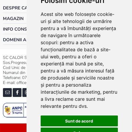
Folosim cookie-uri
DESPRE CALOR
Acest site web folosește cookie-
MAGAZIN
uri și alte tehnologii de urmărire
pentru a vă îmbunătăți experiența
INFO CONSUMATOR
de navigare în următoarele
DOMENII ACTIVITATE
scopuri:
pentru a activa
funcționalitatea de bază a site-
ului web
,
pentru a oferi o
SC CALOR SRL
Sos.Progresului nr.30-40, Sector 5, Bucuresti
experiență mai bună pe site
,
Cod Unic de Inregistrare: RO 3004724
pentru a vă măsura interesul față
Numarul din Registrul Comertului:J40/13176/1991
Telefoane:
0737.23.44.44
|
021.411.44.44
de produsele și serviciile noastre
E-mail: office@calor.ro
și pentru a personaliza
interacțiunile de marketing
,
pentru
a livra reclame care sunt mai
relevante pentru dvs
.
Sunt de acord
Sitemap