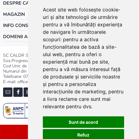
DESPRE CALOR
Acest site web folosește cookie-
MAGAZIN
uri și alte tehnologii de urmărire
pentru a vă îmbunătăți experiența
INFO CONSUMATOR
de navigare în următoarele
DOMENII ACTIVITATE
scopuri:
pentru a activa
funcționalitatea de bază a site-
ului web
,
pentru a oferi o
SC CALOR SRL
Sos.Progresului nr.30-40, Sector 5, Bucuresti
experiență mai bună pe site
,
Cod Unic de Inregistrare: RO 3004724
pentru a vă măsura interesul față
Numarul din Registrul Comertului:J40/13176/1991
Telefoane:
0737.23.44.44
|
021.411.44.44
de produsele și serviciile noastre
E-mail: office@calor.ro
și pentru a personaliza
interacțiunile de marketing
,
pentru
a livra reclame care sunt mai
relevante pentru dvs
.
Sunt de acord
Sitemap
Refuz