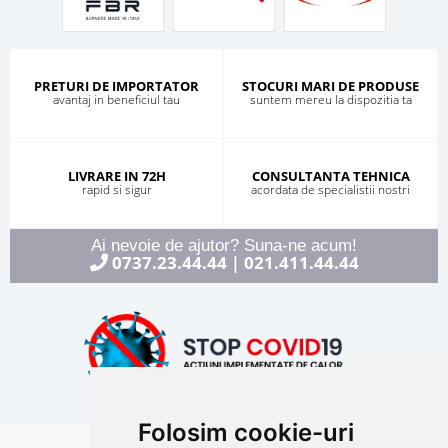
PRETURI DE IMPORTATOR
STOCURI MARI DE PRODUSE
avantaj in beneficiul tau
suntem mereu la dispozitia ta
LIVRARE IN 72H
CONSULTANTA TEHNICA
rapid si sigur
acordata de specialistii nostri
Ai nevoie de ajutor? Suna-ne acum!
0737.23.44.44
021.411.44.44
|
Folosim cookie-uri