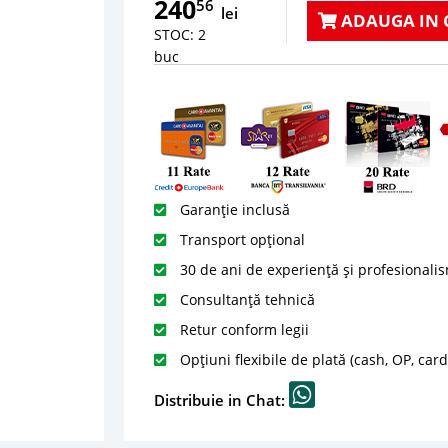
240
56
lei
ADAUGA IN 
STOC: 2
buc
Garanție inclusă
Transport opțional
30 de ani de experiență și profesionali
Consultanță tehnică
Retur conform legii
Opțiuni flexibile de plată (cash, OP, car
Distribuie in Chat: