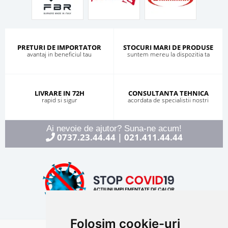
PRETURI DE IMPORTATOR
STOCURI MARI DE PRODUSE
avantaj in beneficiul tau
suntem mereu la dispozitia ta
LIVRARE IN 72H
CONSULTANTA TEHNICA
rapid si sigur
acordata de specialistii nostri
Ai nevoie de ajutor? Suna-ne acum!
0737.23.44.44
021.411.44.44
|
Folosim cookie-uri