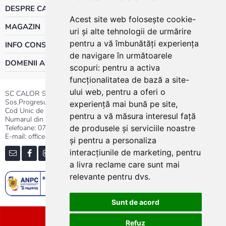
DESPRE CALOR
Acest site web folosește cookie-
MAGAZIN
uri și alte tehnologii de urmărire
pentru a vă îmbunătăți experiența
INFO CONSUMATOR
de navigare în următoarele
DOMENII ACTIVITATE
scopuri:
pentru a activa
funcționalitatea de bază a site-
ului web
,
pentru a oferi o
SC CALOR SRL
Sos.Progresului nr.30-40, Sector 5, Bucuresti
experiență mai bună pe site
,
Cod Unic de Inregistrare: RO 3004724
pentru a vă măsura interesul față
Numarul din Registrul Comertului:J40/13176/1991
Telefoane:
0737.23.44.44
|
021.411.44.44
de produsele și serviciile noastre
E-mail: office@calor.ro
și pentru a personaliza
interacțiunile de marketing
,
pentru
a livra reclame care sunt mai
relevante pentru dvs
.
Sunt de acord
Sitemap
Refuz