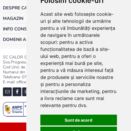
Folosim cookie-uri
DESPRE CALOR
Acest site web folosește cookie-
MAGAZIN
uri și alte tehnologii de urmărire
pentru a vă îmbunătăți experiența
INFO CONSUMATOR
de navigare în următoarele
DOMENII ACTIVITATE
scopuri:
pentru a activa
funcționalitatea de bază a site-
ului web
,
pentru a oferi o
SC CALOR SRL
Sos.Progresului nr.30-40, Sector 5, Bucuresti
experiență mai bună pe site
,
Cod Unic de Inregistrare: RO 3004724
pentru a vă măsura interesul față
Numarul din Registrul Comertului:J40/13176/1991
Telefoane:
0737.23.44.44
|
021.411.44.44
de produsele și serviciile noastre
E-mail: office@calor.ro
și pentru a personaliza
interacțiunile de marketing
,
pentru
a livra reclame care sunt mai
relevante pentru dvs
.
Sunt de acord
Sitemap