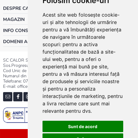
Folosim cookie-uri
DESPRE CALOR
Acest site web folosește cookie-
MAGAZIN
uri și alte tehnologii de urmărire
pentru a vă îmbunătăți experiența
INFO CONSUMATOR
de navigare în următoarele
DOMENII ACTIVITATE
scopuri:
pentru a activa
funcționalitatea de bază a site-
ului web
,
pentru a oferi o
SC CALOR SRL
Sos.Progresului nr.30-40, Sector 5, Bucuresti
experiență mai bună pe site
,
Cod Unic de Inregistrare: RO 3004724
pentru a vă măsura interesul față
Numarul din Registrul Comertului:J40/13176/1991
Telefoane:
0737.23.44.44
|
021.411.44.44
de produsele și serviciile noastre
E-mail: office@calor.ro
și pentru a personaliza
interacțiunile de marketing
,
pentru
a livra reclame care sunt mai
relevante pentru dvs
.
Sunt de acord
Sitemap