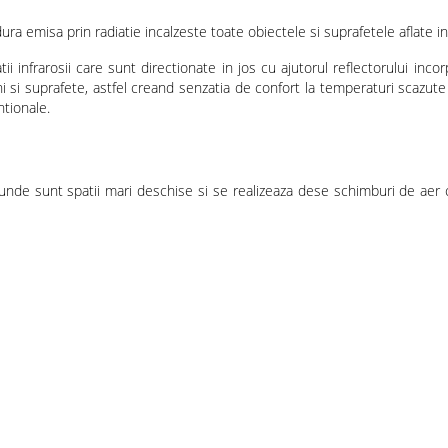
dura emisa prin radiatie incalzeste toate obiectele si suprafetele aflate 
i infrarosii care sunt directionate in jos cu ajutorul reflectorului inco
 si suprafete, astfel creand senzatia de confort la temperaturi scazute
tionale.
i unde sunt spatii mari deschise si se realizeaza dese schimburi de aer 