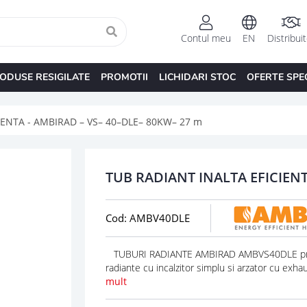
Contul meu
EN
Distribui
ODUSE RESIGILATE
PROMOTII
LICHIDARI STOC
OFERTE SPE
IENTA - AMBIRAD – VS– 40–DLE– 80KW– 27 m
TUB RADIANT INALTA EFICIENT
Cod: AMBV40DLE
TUBURI RADIANTE AMBIRAD AMBVS40DLE pretu
radiante cu incalzitor simplu si arzator cu exhau
mult