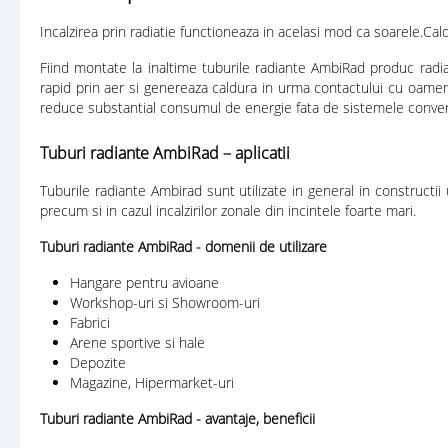
Incalzirea prin radiatie functioneaza in acelasi mod ca soarele.Cal
Fiind montate la inaltime tuburile radiante AmbiRad produc radiati
rapid prin aer si genereaza caldura in urma contactului cu oameni
reduce substantial consumul de energie fata de sistemele conven
Tuburi radiante AmbiRad – aplicatii
Tuburile radiante Ambirad sunt utilizate in general in constructi
precum si in cazul incalzirilor zonale din incintele foarte mari.
Tuburi radiante AmbiRad - domenii de utilizare
Hangare pentru avioane
Workshop-uri si Showroom-uri
Fabrici
Arene sportive si hale
Depozite
Magazine, Hipermarket-uri
Tuburi radiante AmbiRad - avantaje, beneficii