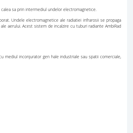
in calea sa prin intermediul undelor electromagnetice.
rporat. Undele electromagnetice ale radiatiei infrarosii se propaga
 ale aerului. Acest sistem de incalzire cu tuburi radiante AmbiRad
cu mediul inconjurator gen hale industriale sau spatii comerciale,