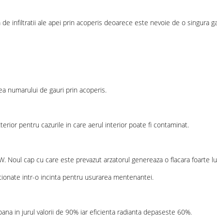
 de infiltratii ale apei prin acoperis deoarece este nevoie de o singura
ea numarului de gauri prin acoperis.
erior pentru cazurile in care aerul interior poate fi contaminat.
W. Noul cap cu care este prevazut arzatorul genereaza o flacara foarte lun
itionate intr-o incinta pentru usurarea mentenantei.
pana in jurul valorii de 90% iar eficienta radianta depaseste 60%.