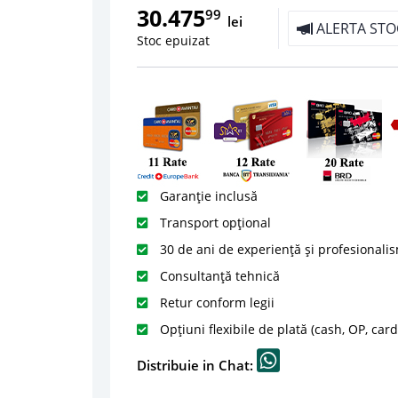
30.475
99
lei
ALERTA STO
Stoc epuizat
Garanție inclusă
Transport opțional
30 de ani de experiență și profesionali
Consultanță tehnică
Retur conform legii
Opțiuni flexibile de plată (cash, OP, car
Distribuie in Chat: