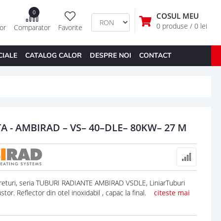
0
COSUL MEU
0 produse
/ 0 lei
tor
Comparator
Favorite
CIALE
CATALOG CALOR
DESPRE NOI
CONTACT
A - AMBIRAD – VS– 40–DLE– 80KW– 27 M
ri, seria TUBURI RADIANTE AMBIRAD VSDLE, LiniarTuburi
stor. Reflector din otel inoxidabil , capac la final.
citeste mai