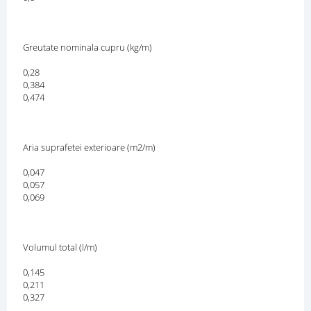
Greutate nominala cupru (kg/m)
0,28
0,384
0,474
Aria suprafetei exterioare (m2/m)
0,047
0,057
0,069
Volumul total (l/m)
0,145
0,211
0,327