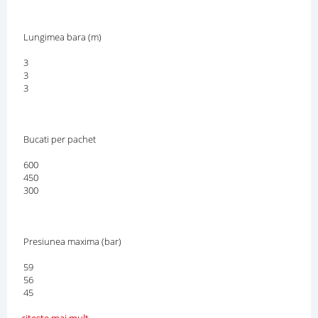
Lungimea bara (m)
3
3
3
Bucati per pachet
600
450
300
Presiunea maxima (bar)
59
56
45