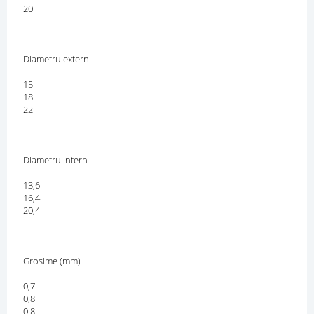
20
Diametru extern
15
18
22
Diametru intern
13,6
16,4
20,4
Grosime (mm)
0,7
0,8
0,8