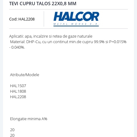
TEVI CUPRU TALOS 22X0,8 MM
Cod: HAL2208
Aplicatii: apa, incalzire si retea de gaze naturale
Material: DHP-Cu, cu un continut min.de cupru 99.9% si Ρ=0.015%
- 0.040%.
Atribute/Modele
HAL1507
HAL1808
HAL2208
Elongatie minima A%
20
20