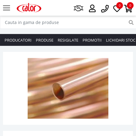
0
0
PRODUCATORI
PRODUSE
RESIGILATE
PROMOTII
LICHIDARI STOC