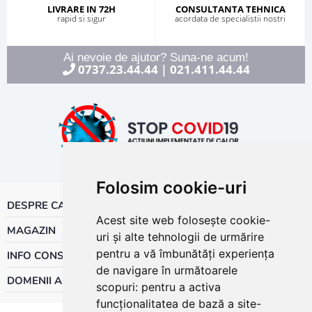
LIVRARE IN 72H
CONSULTANTA TEHNICA
rapid si sigur
acordata de specialistii nostri
Ai nevoie de ajutor? Suna-ne acum!
0737.23.44.44
021.411.44.44
|
Folosim cookie-uri
DESPRE CALOR
Acest site web folosește cookie-
MAGAZIN
uri și alte tehnologii de urmărire
pentru a vă îmbunătăți experiența
INFO CONSUMATOR
de navigare în următoarele
DOMENII ACTIVITATE
scopuri:
pentru a activa
funcționalitatea de bază a site-