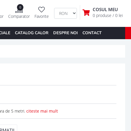
0
COSUL MEU
0 produse
/ 0 lei
tor
Comparator
Favorite
CIALE
CATALOG CALOR
DESPRE NOI
CONTACT
ara de 5 metri.
citeste mai mult
RMATII