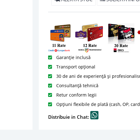
Garanție inclusă
Transport opțional
30 de ani de experiență și profesionali
Consultanță tehnică
Retur conform legii
Opțiuni flexibile de plată (cash, OP, car
Distribuie in Chat: